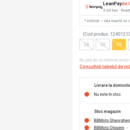
LeanPay
de 
3-60 luni · finan
* estimat — rata exactă se 
:
(
Cod produs
:
1240121
28
30
32
Nu știți de ce mărime aveți
Consultați tabelul de m
Livrare la domicili
Nu este în stoc
Stoc magazin
BBMoto Gheorghen
BBMoto Otopeni
-