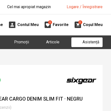
Cel mai apropiat magazin
Logare / Înregistrare
0
0
ne
Contul Meu
Favorite
Coșul Meu
Asistență
Promoții
Articole
AR CARGO DENIM SLIM FIT · NEGRU
cenzii
)