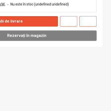
 M.
-
Nu este în stoc (undefined undefined)
lii de livrare
Rezervați în magazin