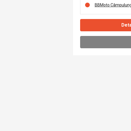
BBMoto Câmpulung
Deta