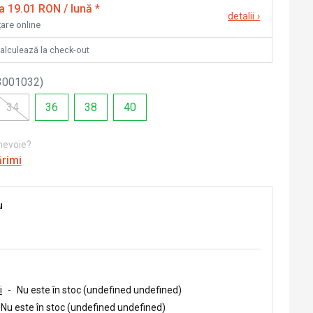
la 19.01 RON / lună
*
detalii
›
țare online
calculează la check-out
3001032
)
34
36
38
40
 nevoie?
ărimi
u
i
-
Nu este în stoc (undefined undefined)
Nu este în stoc (undefined undefined)