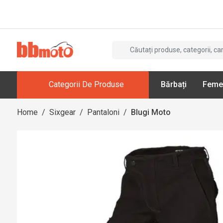
Categorii De Produse
Bărbați
Feme
Home
/
Sixgear
/
Pantaloni
/
Blugi Moto