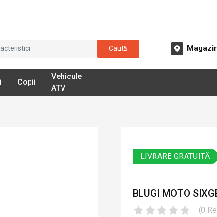
Magazi
Caută
Vehicule
i
Copii
ATV
LIVRARE GRATUITĂ
BLUGI MOTO SIXGE
(
0
Re