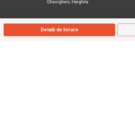
Gheorgheni, Harghita
Marți - Sâmbătă: 09:00 - 17:00
Detalii de livrare
0745 153 295
info@bbmoto.ro
Magazin
Otopeni
Str. Ferme D Nr. 2
Otopeni, Ilfov