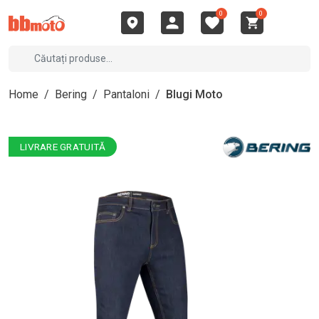
0
0
Home
/
Bering
/
Pantaloni
/
Blugi Moto
LIVRARE GRATUITĂ