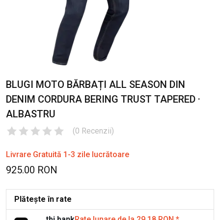
BLUGI MOTO BĂRBAȚI ALL SEASON DIN
DENIM CORDURA BERING TRUST TAPERED ·
ALBASTRU
(
0
Recenzii
)
Livrare Gratuită 1-3 zile lucrătoare
925.00 RON
Plătește în rate
tbi bank
Rate lunare de la 29.18 RON
*