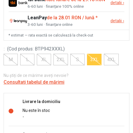
detalii
›
6-60 luni · finanțare 100% online
LeanPay
de la 28.01 RON / lună
*
detalii
›
3-60 luni · finanțare online
* estimat — rata exactă se calculează la check-out
:
(
Cod produs
:
BTP942XXXL
)
M
L
XL
2XL
S
3XL
4XL
Nu știți de ce mărime aveți nevoie?
Consultați tabelul de mărimi
Livrare la domiciliu
Nu este în stoc
-