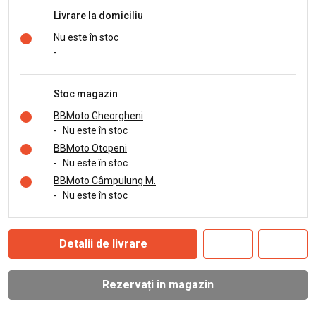
Livrare la domiciliu
Nu este în stoc
-
Stoc magazin
BBMoto Gheorgheni
-
Nu este în stoc
BBMoto Otopeni
-
Nu este în stoc
BBMoto Câmpulung M.
-
Nu este în stoc
Detalii de livrare
Rezervați în magazin