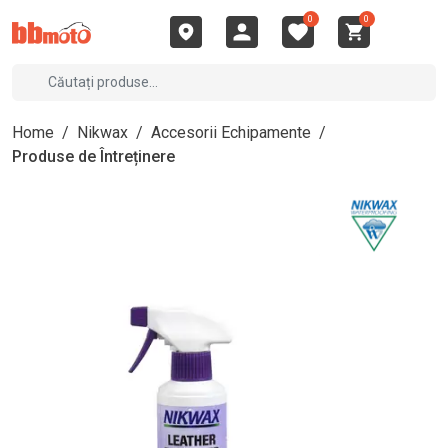
0
0
Home
/
Nikwax
/
Accesorii Echipamente
/
Produse de Întreținere