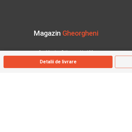
Magazin
Gheorgheni
Str. Nicolae Bălcescu Nr. 100
Gheorgheni, Harghita
Detalii de livrare
Marți - Sâmbătă: 09:00 - 17:00
0745 153 295
info@bbmoto.ro