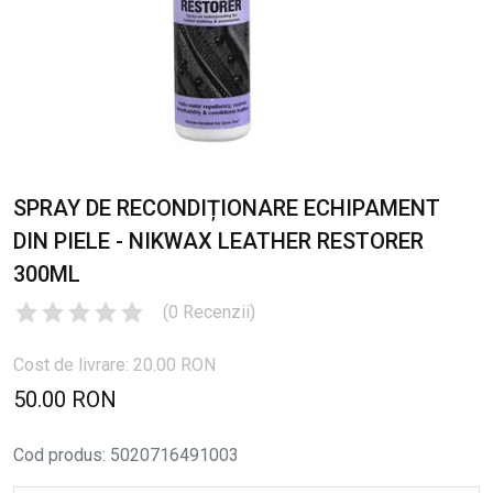
SPRAY DE RECONDIȚIONARE ECHIPAMENT
DIN PIELE - NIKWAX LEATHER RESTORER
300ML
(
0
Recenzii
)
Cost de livrare: 20.00 RON
50.00 RON
Cod produs
:
5020716491003